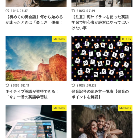
2019.08.17
2023.07.19
【初めての英会話】何から始める
【注意】海外ドラマを使った英語
か迷ったときは「楽しさ」優先！
学習で初心者が絶対にやってはい
けない事
Methods
BLOG
2020.02.13
2025.08.22
ネイティブ英語が習得できる！
発音記号の読み方一覧表【発音の
「今」一番の英語学習法
ポイントを解説】
Methods
Methods