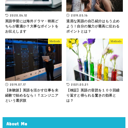
2020.06.12
2019.05.16
英語学習には海外ドラマ・映画ど
退屈な英語の自己紹介はもう止め
ちらが最適か？大事なポイントを
よう！自分の魅力が最高に伝わる
お伝えします
ポイントとは？
Methods
Methods
2019.07.17
2021.05.21
【体験談】英語を活かす仕事を未
【検証】英語の音読を１００回繰
経験で始めるならＩＴエンジニア
り返すと得られる驚きの効果と
という選択肢
は？
About Me