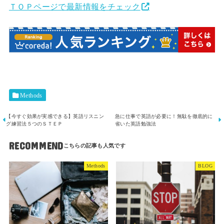
ＴＯＰページで最新情報をチェック
Methods
【今すぐ効果が実感できる】英語リスニン
急に仕事で英語が必要に！無駄を徹底的に
グ練習法５つのＳＴＥＰ
省いた英語勉強法
RECOMMEND
Methods
BLOG