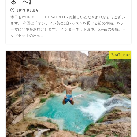
る」へ】
2019.06.24
本日もWORDS TO THE WORLDへお越しいただきありがとうござい
ます。 今回は「オンライン英会話レッスンを受ける前の準備」をテ
ーマに記事をお届けします。 インターネット環境、Skypeの登録、ヘ
ッドセットの用意...
BestTeacher