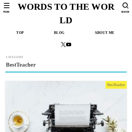
WORDS TO THE WOR
MENU
SEARCH
LD
TOP
BLOG
ABOUT ME
BestTeacher
BestTeacher