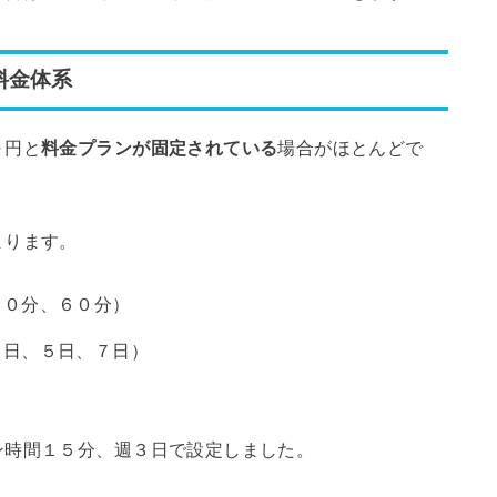
料金体系
～円と
料金プランが固定されている
場合がほとんどで
まります。
３０分、６０分）
３日、５日、７日）
ン時間１５分、週３日で設定しました。