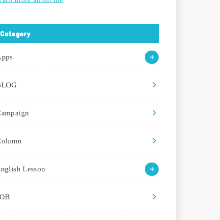
Category
Apps
BLOG
Campaign
Column
nglish Lesson
JOB