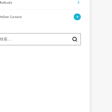
Methods
nline Lesson
検
索: