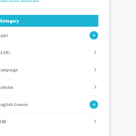
Category
Apps
BLOG
Campaign
Column
nglish Lesson
JOB