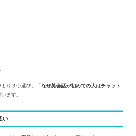
。
中より３つ選び、「
なぜ英会話が初めての人はチャット
思います。
低い