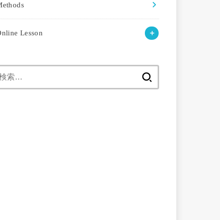
Methods
nline Lesson
検
索: